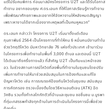
แต่ไม่รับคนพิการ ก่อนมาสมัครโครงการ U2T และได้รับโอกาส
ทำงาน อยากขอบคุณ ศ.ดร.เอนก ที่ให้โอกาสเรียนรู้การทำงาน
เพื่อพัฒนาศักยภาพและอยากให้จัดหางานให้หลังหมดสัญญา
เพราะหางานได้ยากเนื่องจากเหตุผลที่เป็นคนหูหนวก”
ดร.เอนก กล่าวว่า โครงการ U2T เริ่มมาตั้งแต่เดือน
กุมภาพันธ์ 2564 เป็นโครงการที่ทำให้คน 6 หมื่นคนมีงานทำใน
ช่วงวิกฤติโควิด มีมหาวิทยาลัย 76 แห่งทั่วประเทศ เข้ามาร่วม
ในโครงการเพื่อทำงานในพื้นที่ 3,000 ตำบล และตอนนี้ U2T
ได้เดินมาถึงครึ่งทางแล้ว ที่สำคัญ U2T เป็นทีมแนวหน้าของ
อว. ในช่วงสถานการณ์โควิดที่ลงพื้นที่ทำงานในชุมชนโดยปรับ
เพิ่มการทำงานให้มาช่วยสนับสนุนในการป้องกันและแก้ไข
ปัญหาโควิด เช่น การรณรงค์ป้องกันโควิดในชุมชน สนับสนุน
การคัดกรอง ตรวจเบื้องต้นโดยวิธีหาแอนติเจน (ATK) ฉีด
วัคซีน รวมทั้งทำกลไกกักตัวที่บ้านและชุมชน ขอชื่นชม ม.บูรพา
ที่ทุ่มเทสรรพกำลังทุกด้านในการดำเนินในโครงการนี้เพื่อช่วย
ท้องถิ่น