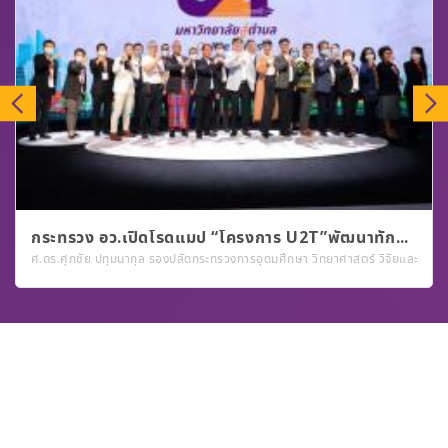
กระทรวง อว.เปิดโรดแมป “โครงการ U2T”พัฒนาทักษะผู้ได้รับการจ้างงานผ่านระบบออนไลน์ก่อนทยอยลงพื้นที่จริง!
acebook “U2T For BCG Online Community” ทำกิจกรรมให้สอดคล้องกับกลุ่มเป้าหมายหลัก
ศ.ดร.ศุภชัย ปทุมนากุล รองปลัดกระทรวงการอุดมศึกษา วิทยาศาสตร์ วิจัยและนวัตก