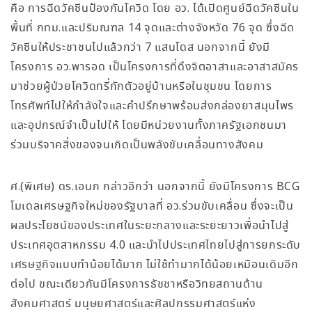
คือ การฉีดวัคซีนป้องกันโควิด โดย อว. ได้เปิดศูนย์ฉีดวัคซีนใน
พื้นที่ กทม.และปริมณฑล 14 จุดและต่างจังหวัด 76 จุด ซึ่งฉีด
วัคซีนให้ประชาชนไปแล้วกว่า 7 แสนโดส นอกจากนี้ ยังมี
โครงการ อว.พารอด เป็นโครงการที่ดึงจิตอาสาและอาสาสมัคร
มาช่วยผู้ป่วยโควิดทรี่กักตัวอยู่บ้านหรือในชุมชน โดยการ
โทรศัพท์ไปให้กำลังใจและคำปรึกษาพร้อมส่งกล่องยาสมุนไพร
และอุปกรณ์จำเป็นไปให้ โดยมีหน่วยงานทั้งภาครัฐเอกชนมา
ร่วมบริจาคสิ่งของจนเกิดเป็นพลังขับเคลื่อนทางสังคม
ศ.(พิเศษ) ดร.เอนก กล่าวอีกว่า นอกจากนี้ ยังมีโครงการ BCG
โมเดลเศรษฐกิจใหม่ของรัฐบาลที่ อว.ร่วมขับเคลื่อน ซึ่งจะเป็น
ผลประโยชน์ของประเทศในระยะกลางและระยะยาวเพื่อนำไปสู่
ประเทศอุตสาหกรรม 4.0 และนำไปประเทศไทยไปสู่การยกระดับ
เศรษฐกิจแบบทำน้อยได้มาก ไม่ใช้ทำมากได้น้อยเหมือนเดิมอีก
ต่อไป ขณะเดียวกันมีโครงการธัชชาหรือวิทยสถานด้าน
สังคมศาสตร์ มนุษยศาสตร์และศิลปกรรมศาสตร์แห่ง