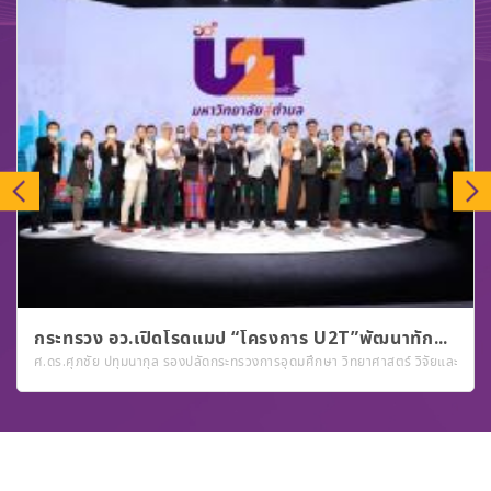
กระทรวง อว.เปิดโรดแมป “โครงการ U2T”พัฒนาทักษะผู้ได้รับการจ้างงานผ่านระบบออนไลน์ก่อนทยอยลงพื้นที่จริง!
acebook “U2T For BCG Online Community” ทำกิจกรรมให้สอดคล้องกับกลุ่มเป้าหมายหลัก
ศ.ดร.ศุภชัย ปทุมนากุล รองปลัดกระทรวงการอุดมศึกษา วิทยาศาสตร์ วิจัยและนวัตก