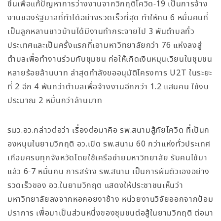
ขึ้นเพื่อแก้ปัญหาการว่างงานจากวิกฤติโควิด-19 เป็นการจ้าง
งานของรัฐบาลที่ทำได้อย่างรวดเร็วที่สุด ทำให้คน 6 หมื่นคนที่
เป็นลูกหลานชาวบ้านได้มีงานทำกระจายไป 3 พันตำบลทั่ว
ประเทศและเป็นครั้งแรกที่เอามหาวิทยาลัยกว่า 76 แห่งลงสู่
ตำบลเพื่อทำงานร่วมกับชุมชน ก่อให้เกิดเงินหมุนเวียนในชุมชน
หลายร้อยล้านบาท ล่าสุดกำลังขออนุมัติโครงการ U2T ในระยะ
ที่ 2 อีก 4 พันกว่าตำบลเพื่อจ้างงานอีกกว่า 1.2 แสนคน ใช้งบ
ประมาณ 2 หมื่นกว่าล้านบาท
รมว.อว.กล่าวต่อว่า เรื่องต่อมาคือ รพ.สนามสู้ภัยโควิด ที่เป็นก
องหนุนในยามวิกฤติ อว.เปิด รพ.สนาม 60 กว่าแห่งทั่วประเทศ
เกือบครบทุกจังหวัดโดยใช้เครือข่ายมหาวิทยาลัย รับคนไข้มา
แล้ว 6-7 หมื่นคน การสร้าง รพ.สนาม เป็นการผันตัวเองอย่าง
รวดเร็วของ อว.ในยามวิกฤต แสดงให้ประชาชนเห็นว่า
มหาวิทยาลัยลงจากหอคอยงาช้าง หน่วยงานวิจัยออกจากป้อม
ปราการ เพื่อมาเป็นส่วนหนึ่งของชุมชนต่อสู้ในยามวิกฤติ ต่อมา